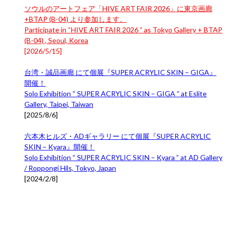
ソウルのアートフェア「HIVE ART FAIR 2026」に東京画廊
+BTAP (B-04) より参加します。
Participate in “HIVE ART FAIR 2026 ” as Tokyo Gallery + BTAP
(B-04) , Seoul, Korea
[
2026/5/15
]
台湾・誠品画廊 にて個展『SUPER ACRYLIC SKIN – GIGA』
開催！
Solo Exhibition “ SUPER ACRYLIC SKIN – GIGA ” at Eslite
Gallery, Taipei, Taiwan
[
2025/8/6
]
六本木ヒルズ・ADギャラリー にて個展『SUPER ACRYLIC
SKIN – Kyara』開催！
Solo Exhibition “ SUPER ACRYLIC SKIN – Kyara ” at AD Gallery
/ Roppongi Hils, Tokyo, Japan
[
2024/2/8
]